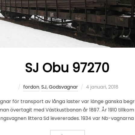
SJ Obu 97270
Publicerat
fordon
,
SJ, Godsvagnar
4 januari, 2018
den
gnar för transport av långa laster var länge ganska beg
 man övertagit med Västkustbanan år 1897. År 1910 tillkom 
ningsvagnen littera Sd levererades. 1934 var Nb-vagnarna 