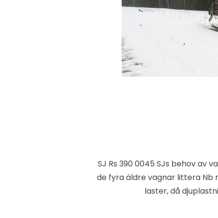
SJ Rs 390 0045 SJs behov av va
de fyra äldre vagnar littera Nb
laster, då djuplast