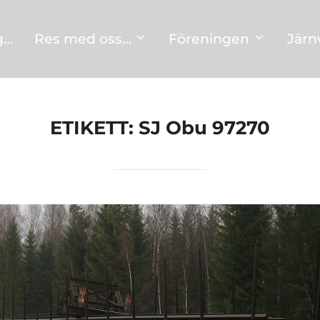
g…
Res med oss…
Föreningen
Järn
ETIKETT:
SJ Obu 97270