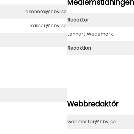
Medlemstidningen ’
ekonomi@nbvj.se
Redaktör
kassor@nbvj.se
Lennart Wedemark
Redaktion
Webbredaktör
webmaster@nbvj.se