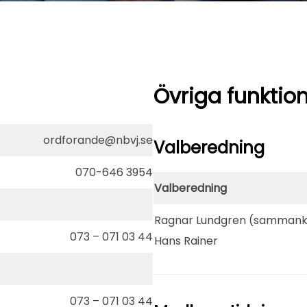
Övriga funktio
ordforande@nbvj.se
Valberedning
070-646 3954
Valberedning
Ragnar Lundgren (sammank
073 – 071 03 44
Hans Rainer
073 – 071 03 44