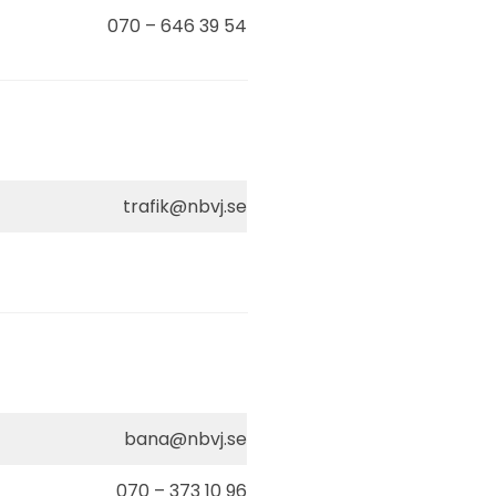
070 – 646 39 54
trafik@nbvj.se
bana@nbvj.se
070 – 373 10 96