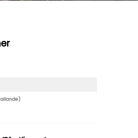
ner
allande)