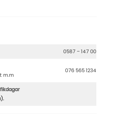
0587 – 147 00
076 565 1234
kt m.m
fikdagar
).