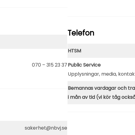
Te
lefon
HTSM
070 – 315 23 37
Public Service
Upplysningar, media, konta
Bemannas vardagar och tra
i mån av tid (vi kör tåg också
sakerhet@nbvj.se