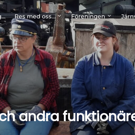
g…
Res med oss…
Föreningen
Järn
ch andra funktionär