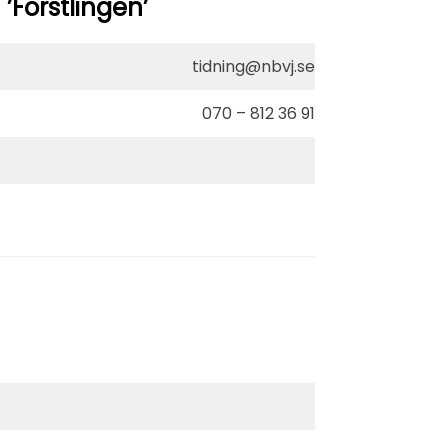
Förstlingen’
tidning@nbvj.se
070 – 812 36 91