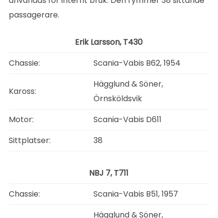
användas för internt bruk. Den rymmer 38 sittande
passagerare.
Erik Larsson, T430
Chassie:
Scania-Vabis B62, 1954
Hägglund & Söner,
Kaross:
Örnsköldsvik
Motor:
Scania-Vabis D611
Sittplatser:
38
NBJ 7, T711
Chassie:
Scania-Vabis B51, 1957
Hägglund & Söner,