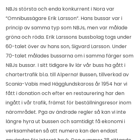
NBJs största och enda konkurrent i Nora var
”Omnibussägare Erik Larsson”. Hans bussar var i
princip av samma typ som NBJs, men var målade
gröna och röda. Erik Larssons bussbolag togs under
60-talet över av hans son, Sigvard Larsson. Under
70-talet målades bussarna om i samma färger som
NBJs bussar. I sitt tidigare liv lär vår buss ha gått i
chartertrafik bl.a. till Alperna! Bussen, tillverkad av
Scania-Vabis med Hägglundskaross år 1954 har vi
fått i donation och efter en restaurering har den
ingått i vår trafik, främst för beställningsresor inom
närområdet. Pga av ändrade regler så kan vi inte
längre hyra ut bussen och samtidigt få ekonomi i
verksamheten så att numera kan den endast