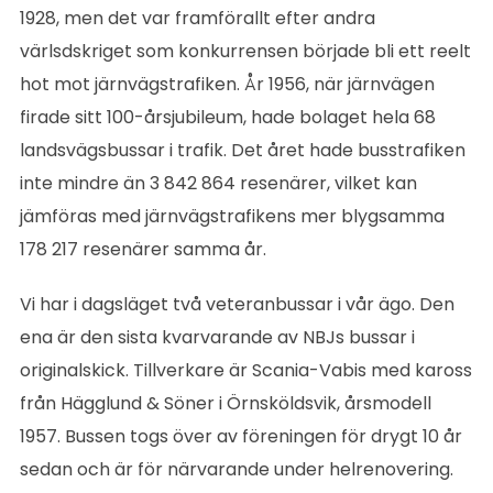
1928, men det var framförallt efter andra
värlsdskriget som konkurrensen började bli ett reelt
hot mot järnvägstrafiken. År 1956, när järnvägen
firade sitt 100-årsjubileum, hade bolaget hela 68
landsvägsbussar i trafik. Det året hade busstrafiken
inte mindre än 3 842 864 resenärer, vilket kan
jämföras med järnvägstrafikens mer blygsamma
178 217 resenärer samma år.
Vi har i dagsläget två veteranbussar i vår ägo. Den
ena är den sista kvarvarande av NBJs bussar i
originalskick. Tillverkare är Scania-Vabis med kaross
från Hägglund & Söner i Örnsköldsvik, årsmodell
1957. Bussen togs över av föreningen för drygt 10 år
sedan och är för närvarande under helrenovering.