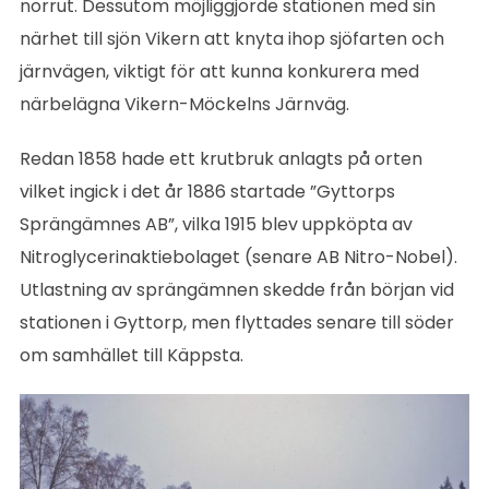
norrut. Dessutom möjliggjorde stationen med sin
närhet till sjön Vikern att knyta ihop sjöfarten och
järnvägen, viktigt för att kunna konkurera med
närbelägna Vikern-Möckelns Järnväg.
Redan 1858 hade ett krutbruk anlagts på orten
vilket ingick i det år 1886 startade ”Gyttorps
Sprängämnes AB”, vilka 1915 blev uppköpta av
Nitroglycerinaktiebolaget (senare AB Nitro-Nobel).
Utlastning av sprängämnen skedde från början vid
stationen i Gyttorp, men flyttades senare till söder
om samhället till Käppsta.