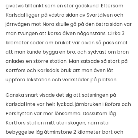
givetvis tilltänkt som en stor godskund. Eftersom
Karlsdal ligger på västra sidan av Svartälven och
järnvägen mot Nora skulle gå på den östra sidan var
man tvungen att korsa älven någonstans. Cirka 3
kilometer söder om bruket var älven så pass smal
att man kunde bygga en bro, och sydväst om bron
anlades en större station. Man satsade så stort på
Kortfors och Karlsdals bruk att man även lät
uppföra lokstation och verkstäder på platsen.
Ganska snart visade det sig att satsningen på
Karlsdal inte var helt lyckad, järnbruken i Bofors och
Pershyttan var mer lönsamma. Dessutom låg
Kortfors station mitt ute i skogen, närmsta
bebyggelse låg åtminstone 2 kilometer bort och