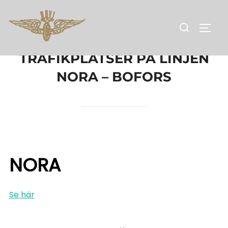
Hoppa
till
Sök
SLÅ 
innehåll
efter:
TRAFIKPLATSER PÅ LINJEN
NORA – BOFORS
NORA
Se här