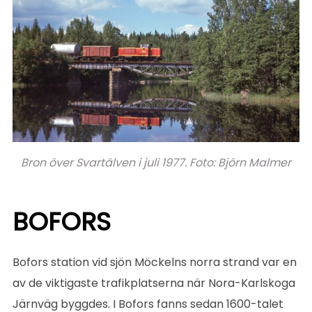
Bron över Svartälven i juli 1977. Foto: Björn Malmer
BOFORS
Bofors station vid sjön Möckelns norra strand var en
av de viktigaste trafikplatserna när Nora-Karlskoga
Järnväg byggdes. I Bofors fanns sedan 1600-talet