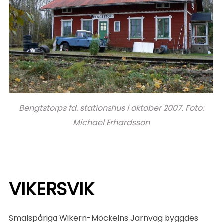
Bengtstorps fd. stationshus i oktober 2007. Foto:
Michael Erhardsson
VIKERSVIK
Smalspåriga Wikern-Möckelns Järnväg byggdes