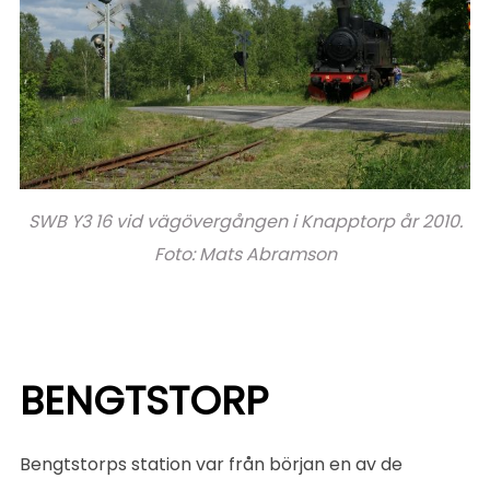
SWB Y3 16 vid vägövergången i Knapptorp år 2010.
Foto: Mats Abramson
BENGTSTORP
Bengtstorps station var från början en av de