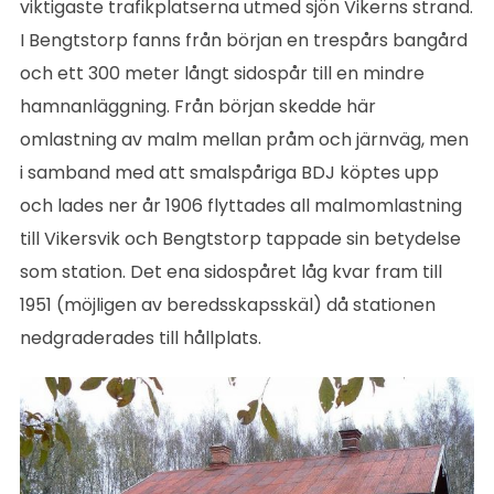
viktigaste trafikplatserna utmed sjön Vikerns strand.
I Bengtstorp fanns från början en trespårs bangård
och ett 300 meter långt sidospår till en mindre
hamnanläggning. Från början skedde här
omlastning av malm mellan pråm och järnväg, men
i samband med att smalspåriga BDJ köptes upp
och lades ner år 1906 flyttades all malmomlastning
till Vikersvik och Bengtstorp tappade sin betydelse
som station. Det ena sidospåret låg kvar fram till
1951 (möjligen av beredsskapsskäl) då stationen
nedgraderades till hållplats.