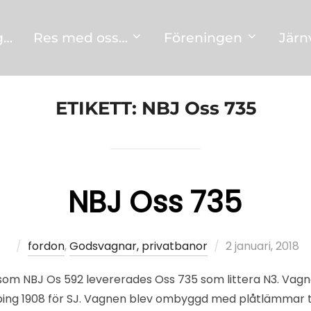
g…
Res med oss…
Föreningen
Järn
ETIKETT:
NBJ Oss 735
NBJ Oss 735
Publicerat
fordon
,
Godsvagnar, privatbanor
2 januari, 2018
den
som NBJ Os 592 levererades Oss 735 som littera N3. Vagn
köping 1908 för SJ. Vagnen blev ombyggd med plåtlämmar til