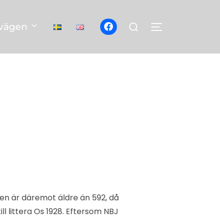
Sök
vägen
SLÅ PÅ/AV S
efter:
en är däremot äldre än 592, då
l littera Os 1928. Eftersom NBJ