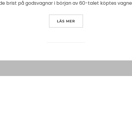
de brist på godsvagnar i början av 60-talet köptes vagne
”NBJ OSS 735”
LÄS MER