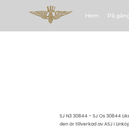
Hoppa
till
Hem
På gån
innehåll
SJ N3 30844 – SJ Os 30844 Lik
den är tillverkad av ASJ i Lin