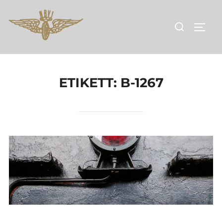
Hoppa
till
Sök
SLÅ 
innehåll
efter:
ETIKETT:
B-1267