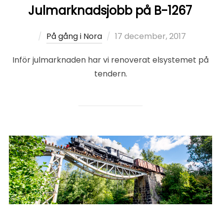
Julmarknadsjobb på B-1267
Publicerat
På gång i Nora
17 december, 2017
den
Inför julmarknaden har vi renoverat elsystemet på
tendern.