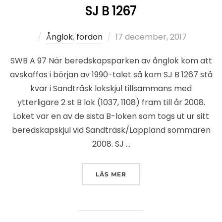
SJ B 1267
Publicerat
Ånglok
,
fordon
17 december, 2017
den
SWB A 97 När beredskapsparken av ånglok kom att
avskaffas i början av 1990-talet så kom SJ B 1267 stå
kvar i Sandträsk lokskjul tillsammans med
ytterligare 2 st B lok (1037, 1108) fram till år 2008.
Loket var en av de sista B-loken som togs ut ur sitt
beredskapskjul vid Sandträsk/Lappland sommaren
2008. SJ …
”SJ B 1267”
LÄS MER