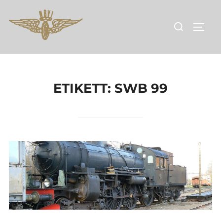
Hoppa
till
Sök
SLÅ 
innehåll
efter:
ETIKETT:
SWB 99