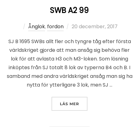
SWB A2 99
Publicerat
Ånglok
,
fordon
20 december, 2017
den
SJ B 1695 SWBs allt fler och tyngre tåg efter första
världskriget gjorde att man ansåg sig behöva fler
lok för att avlasta H3 och M3-loken. Som lösning
inköptes från SJ totalt 8 lok av typerna B4 och B. I
samband med andra världskriget ansåg man sig ha
nytta för ytterligare 3 lok, men SJ …
”SWB A2 99”
LÄS MER