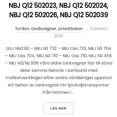
NBJ Q12 502023, NBJ Q12 502024,
NBJ Q12 502026, NBJ Q12 502039
Publicerat
fordon
,
Godsvagnar, privatbanor
3 januari,
den
2018
GSJ NN3 80 – NBJ N3 732 – NBJ Oss 732, NBJ N3 704
– NBJ Oss 704, NBJ N3 710 – NBJ Oss 710, NKJ N3 455
– NBJ N3/Ns 508 Våra äldre tankvagnar har till stora
delar samma historia. I samband med
trafikutvecklingen efter andra världskriget uppstod
ett behov av tankvagnar för tjockoljetransporter
från hamnen i …
”NBJ Q12 502023, NBJ Q12 
LÄS MER