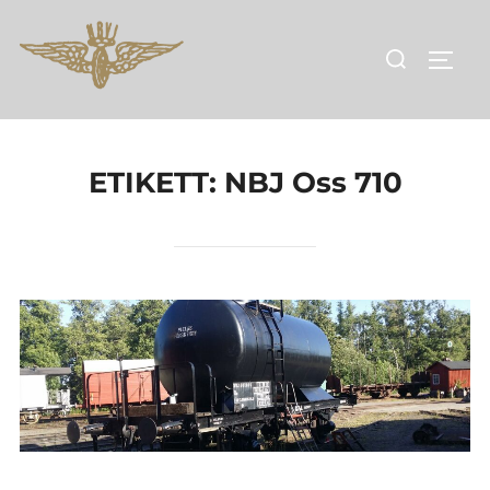
Hoppa
till
Sök
SLÅ 
innehåll
efter:
ETIKETT:
NBJ Oss 710