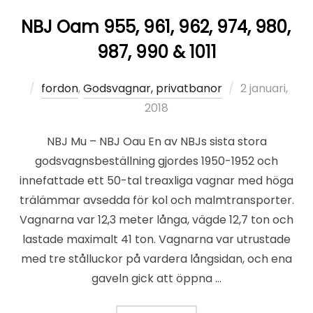
NBJ Oam 955, 961, 962, 974, 980,
987, 990 & 1011
Publicerat
fordon
,
Godsvagnar, privatbanor
2 januari,
den
2018
NBJ Mu – NBJ Oau En av NBJs sista stora
godsvagnsbeställning gjordes 1950-1952 och
innefattade ett 50-tal treaxliga vagnar med höga
trälämmar avsedda för kol och malmtransporter.
Vagnarna var 12,3 meter långa, vägde 12,7 ton och
lastade maximalt 41 ton. Vagnarna var utrustade
med tre stålluckor på vardera långsidan, och ena
gaveln gick att öppna …