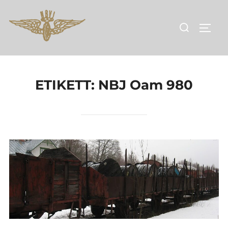
Hoppa
till
Sök
SLÅ 
innehåll
efter:
ETIKETT:
NBJ Oam 980