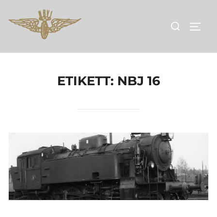
Hoppa
till
Sök
SLÅ 
innehåll
efter:
ETIKETT:
NBJ 16