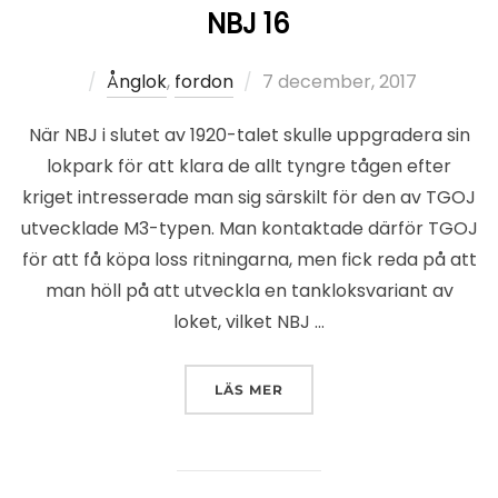
NBJ 16
Publicerat
Ånglok
,
fordon
7 december, 2017
den
När NBJ i slutet av 1920-talet skulle uppgradera sin
lokpark för att klara de allt tyngre tågen efter
kriget intresserade man sig särskilt för den av TGOJ
utvecklade M3-typen. Man kontaktade därför TGOJ
för att få köpa loss ritningarna, men fick reda på att
man höll på att utveckla en tankloksvariant av
loket, vilket NBJ …
”NBJ 16”
LÄS MER