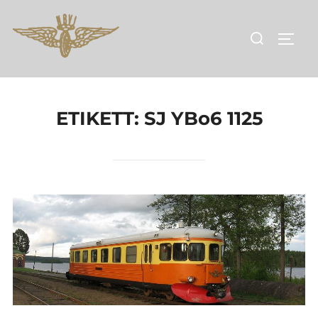
Hoppa
till
Sök
SLÅ 
innehåll
efter:
ETIKETT:
SJ YBo6 1125