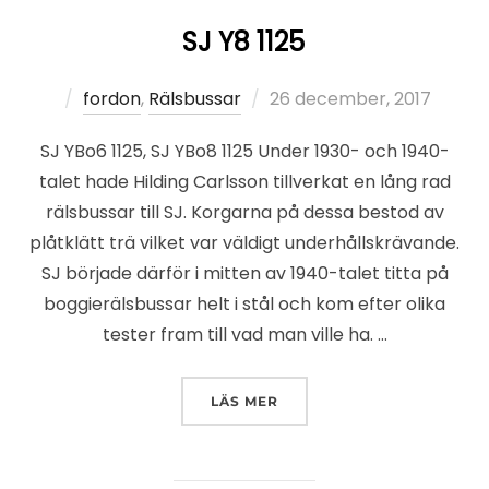
SJ Y8 1125
Publicerat
fordon
,
Rälsbussar
26 december, 2017
den
SJ YBo6 1125, SJ YBo8 1125 Under 1930- och 1940-
talet hade Hilding Carlsson tillverkat en lång rad
rälsbussar till SJ. Korgarna på dessa bestod av
plåtklätt trä vilket var väldigt underhållskrävande.
SJ började därför i mitten av 1940-talet titta på
boggierälsbussar helt i stål och kom efter olika
tester fram till vad man ville ha. …
”SJ Y8 1125”
LÄS MER