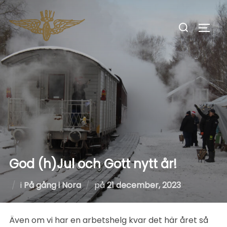
Hoppa
till
Sök
SLÅ 
innehåll
efter:
God (h)Jul och Gott nytt år!
Publicerat
i
På gång i Nora
på
21 december, 2023
den
Även om vi har en arbetshelg kvar det här året så