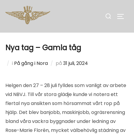
Hoppa
till
Sök
SLÅ 
innehåll
efter:
Nya tag – Gamla tåg
Publicerat
i
På gång i Nora
på
31 juli, 2024
den
Helgen den 27 – 28 juli fylldes som vanligt av arbete
vid NBVJ. Till vår stora glädje kunde vi notera ett
flertal nya ansikten som hörsammat vårt rop på
hjälp. Det blev banjobb, maskinjobb, ogräsrensning
bland våra vackra byggnader under ledning av
Rose-Marie Florén, mycket välbehövlig städning av