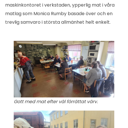
maskinkontoret i verkstaden, ypperlig mat i våra
matlag som Monica Rumby basade över och en
trevlig samvaro i största allmänhet helt enkelt.
Gott med mat efter väl förrättat värv.