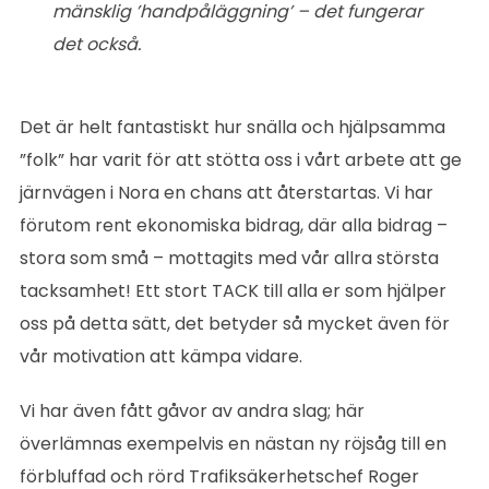
mänsklig ’handpåläggning’ – det fungerar
det också.
Det är helt fantastiskt hur snälla och hjälpsamma
”folk” har varit för att stötta oss i vårt arbete att ge
järnvägen i Nora en chans att återstartas. Vi har
förutom rent ekonomiska bidrag, där alla bidrag –
stora som små – mottagits med vår allra största
tacksamhet! Ett stort TACK till alla er som hjälper
oss på detta sätt, det betyder så mycket även för
vår motivation att kämpa vidare.
Vi har även fått gåvor av andra slag; här
överlämnas exempelvis en nästan ny röjsåg till en
förbluffad och rörd Trafiksäkerhetschef Roger