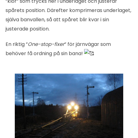
”klor” som trycks ner i underlaget och justerar
spårets position. Därefter komprimeras underlaget,
själva banvallen, så att spåret blir kvar i sin
justerade position.
En riktig ”
One-stop-fixer
” för järnvägar som
behöver få ordning på sin bana!