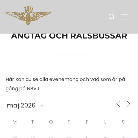
Hoppa
till
Sök
SLÅ 
innehåll
efter:
ÅNGTÅG OCH RÄLSBUSSAR
Här kan du se alla evenemang och vad som är på
gång på NBVJ.
M
T
O
T
F
L
S