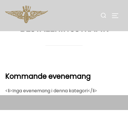
Hoppa
till
Sök
SLÅ 
innehåll
efter:
BESTÄLLNINGSTRAFIK
Kommande evenemang
<li>Inga evenemang i denna kategori</li>