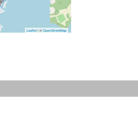
Leaflet
| ©
OpenStreetMap