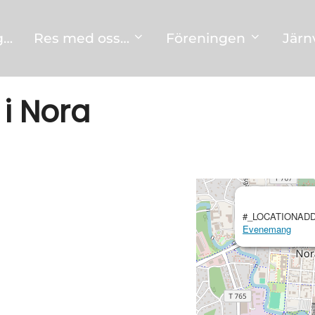
g…
Res med oss…
Föreningen
Järn
 i Nora
#_LOCATIONADD
Evenemang