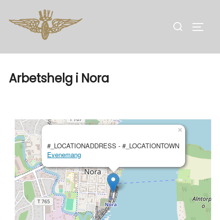
Hoppa
till
Sök
SLÅ 
innehåll
efter:
Arbetshelg i Nora
×
#_LOCATIONADDRESS - #_LOCATIONTOWN
Evenemang