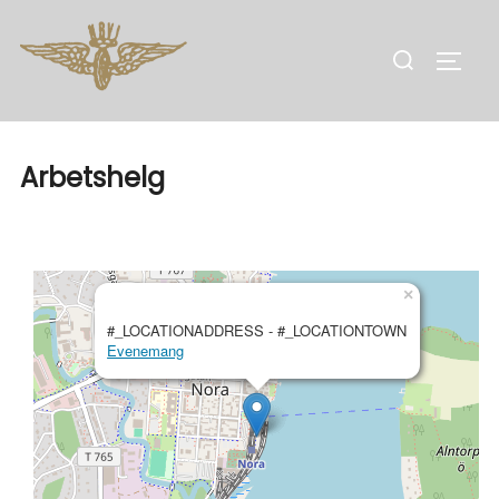
Hoppa
till
Sök
SLÅ 
innehåll
efter:
Arbetshelg
×
#_LOCATIONADDRESS - #_LOCATIONTOWN
Evenemang