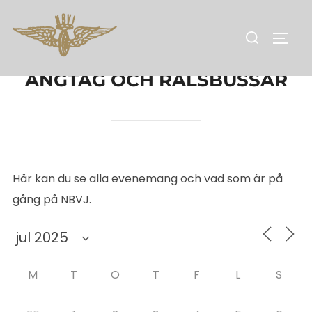
Hoppa
till
Sök
SLÅ 
innehåll
efter:
ÅNGTÅG OCH RÄLSBUSSAR
Här kan du se alla evenemang och vad som är på
gång på NBVJ.
M
T
O
T
F
L
S