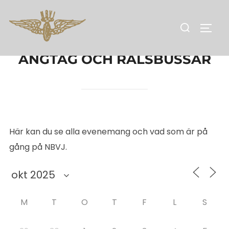
Hoppa
till
Sök
SLÅ 
innehåll
efter:
ÅNGTÅG OCH RÄLSBUSSAR
Här kan du se alla evenemang och vad som är på
gång på NBVJ.
M
T
O
T
F
L
S